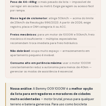
Peso de 44–48kg:
o mais pesado da lista — impossível de
carregar em escadas ou metrô. Exige garagem ou acesso fácil
por rampa.
Risco legal de ciclomotor:
atinge 50km/h — acima do limite
de 25km/h da Resolução 996/2023. A partir de 2026, exige
registro, placa e CNH categoria A ou ACC.
Freios mecânicos:
para um motor de 1000W e 50km/h, freio
mecânico é insuficiente — múltiplos especialistas
recomendam troca imediata para freio hidráulico.
Não dobrável:
ocupa muito espaço — armazenamento em
apartamento pequeno é inviável.
Consumo alto em potência máxima:
usar o motor 1000W
constantemente reduz a autonomia para menos de 40km —
gerenciar os modos de assistência é essencial.
Nossa análise:
A Bemmy 009 1000W é a
melhor opção
da lista para entregadores e moradores de cidades
muito acidentadas
— motor brutal, pneus para qualquer
terreno e bateria generosa. Para uso como bicicleta