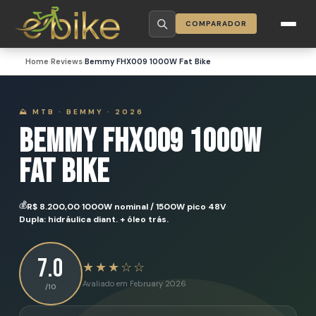
COMPARADOR
Home
›
Reviews
›
Bemmy FHX009 1000W Fat Bike
⛰️ MTB · BEMMY · 2026
Bemmy FHX009 1000W
Fat Bike
·
·
·
💰
R$ 8.200,00
1000W nominal / 1500W pico
48V
Dupla: hidráulica diant. + óleo trás.
7.0
★★★☆☆
Avaliado em
February 2026
/10