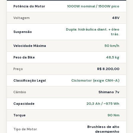
1000W nominal / 1500W pico
Potência do Motor
48V
Voltagem
Dupla: hidráulica diant. + óleo
Suspensão
trás.
50 km/h
Velocidade Máxima
48,5 kg
Peso da Bike
R$ 8.200,00
Preço
Ciclomotor (exige CNH-A)
Classificação Legal
Shimano 7v
Câmbio
20,3 Ah / ~975 Wh
Capacidade
90 Nm
Torque
Brushless de alto
Tipo de Motor
desempenho