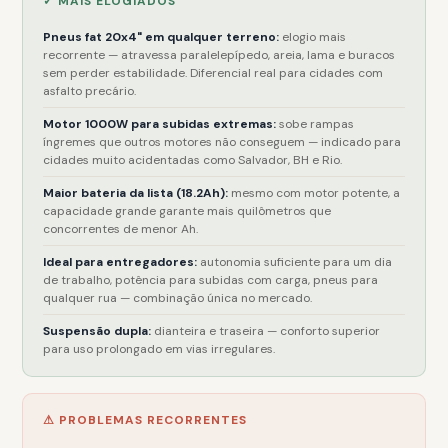
✓ MAIS ELOGIADOS
Pneus fat 20x4" em qualquer terreno:
elogio mais
recorrente — atravessa paralelepípedo, areia, lama e buracos
sem perder estabilidade. Diferencial real para cidades com
asfalto precário.
Motor 1000W para subidas extremas:
sobe rampas
íngremes que outros motores não conseguem — indicado para
cidades muito acidentadas como Salvador, BH e Rio.
Maior bateria da lista (18.2Ah):
mesmo com motor potente, a
capacidade grande garante mais quilômetros que
concorrentes de menor Ah.
Ideal para entregadores:
autonomia suficiente para um dia
de trabalho, potência para subidas com carga, pneus para
qualquer rua — combinação única no mercado.
Suspensão dupla:
dianteira e traseira — conforto superior
para uso prolongado em vias irregulares.
⚠ PROBLEMAS RECORRENTES