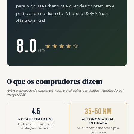
para o ciclista urbano que quer design premium e
praticidade no dia a dia. A bateria USB-A é um
diferencial real.
8.0
★★★★☆
/10
O que os compradores dizem
Análise agregada de dados técnicos e avaliações verificadas · Atualizado em
março/2026
4.5
35–50 km
NOTA ESTIMADA ML
AUTONOMIA REAL
ESTIMADA
Modelo novo — volume de
vs autonomia declarada pelo
avaliações crescendo
fabricante