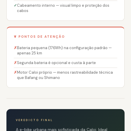
Cabeamento interno — visual limpo e proteção dos
cabos
❦ PONTOS DE ATENÇÃO
Bateria pequena (176Wh) na configuração padrão —
apenas 25 km
Segunda bateria é opcional e custa à parte
Motor Caloi próprio — menos rastreabilidade técnica
que Bafang ou Shimano
VEREDICTO FINAL
A e-bike urbana mais sofisticada da Caloi. Ideal