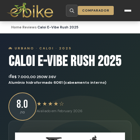
COMPARADOR
Home
›
Reviews
›
Caloi E-Vibe Rush 2025
🚲 URBANO · CALOI · 2025
Caloi E-Vibe Rush 2025
·
·
·
💰
R$ 7.000,00
250W
36V
Alumínio hidroformado 6061 (cabeamento interno)
8.0
★★★★☆
Avaliado em
February 2026
/10