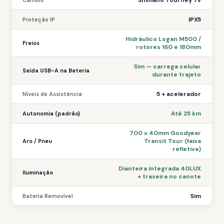
Shimano Tourney 7v
Câmbio
IPX5
Proteção IP
Hidráulico Logan M500 /
Freios
rotores 160 e 180mm
Sim — carrega celular
Saída USB-A na Bateria
durante trajeto
5 + acelerador
Níveis de Assistência
Até 25 km
Autonomia (padrão)
700 x 40mm Goodyear
Transit Tour (faixa
Aro / Pneu
refletiva)
Dianteira integrada 40LUX
Iluminação
+ traseira no canote
Sim
Bateria Removível