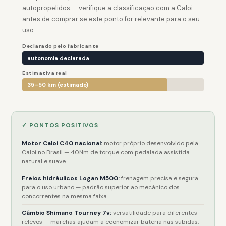
autopropelidos — verifique a classificação com a Caloi
antes de comprar se este ponto for relevante para o seu
uso.
Declarado pelo fabricante
autonomia declarada
Estimativa real
35–50 km (estimado)
✓ PONTOS POSITIVOS
Motor Caloi C40 nacional:
motor próprio desenvolvido pela
Caloi no Brasil — 40Nm de torque com pedalada assistida
natural e suave.
Freios hidráulicos Logan M500:
frenagem precisa e segura
para o uso urbano — padrão superior ao mecânico dos
concorrentes na mesma faixa.
Câmbio Shimano Tourney 7v:
versatilidade para diferentes
relevos — marchas ajudam a economizar bateria nas subidas.