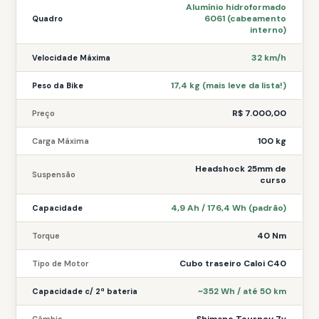
Alumínio hidroformado
6061 (cabeamento
Quadro
interno)
32 km/h
Velocidade Máxima
17,4 kg (mais leve da lista!)
Peso da Bike
R$ 7.000,00
Preço
100 kg
Carga Máxima
Headshock 25mm de
Suspensão
curso
4,9 Ah / 176,4 Wh (padrão)
Capacidade
40 Nm
Torque
Cubo traseiro Caloi C40
Tipo de Motor
~352 Wh / até 50 km
Capacidade c/ 2ª bateria