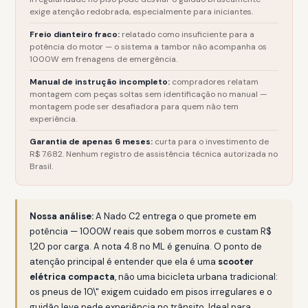
exige atenção redobrada, especialmente para iniciantes.
Freio dianteiro fraco:
relatado como insuficiente para a
potência do motor — o sistema a tambor não acompanha os
1000W em frenagens de emergência.
Manual de instrução incompleto:
compradores relatam
montagem com peças soltas sem identificação no manual —
montagem pode ser desafiadora para quem não tem
experiência.
Garantia de apenas 6 meses:
curta para o investimento de
R$ 7.682. Nenhum registro de assistência técnica autorizada no
Brasil.
Nossa análise:
A Nado C2 entrega o que promete em
potência — 1000W reais que sobem morros e custam R$
1,20 por carga. A nota 4.8 no ML é genuína. O ponto de
atenção principal é entender que ela é uma
scooter
elétrica compacta
, não uma bicicleta urbana tradicional:
os pneus de 10\" exigem cuidado em pisos irregulares e o
guidão leve pede experiência no trânsito. Ideal para