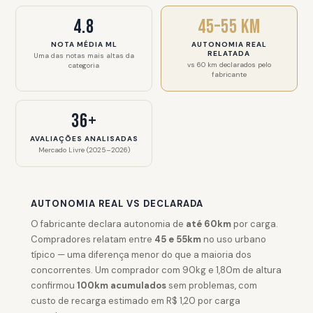
4.8
45–55 km
NOTA MÉDIA ML
AUTONOMIA REAL
RELATADA
Uma das notas mais altas da
vs 60 km declarados pelo
categoria
fabricante
36+
AVALIAÇÕES ANALISADAS
Mercado Livre (2025–2026)
AUTONOMIA REAL VS DECLARADA
O fabricante declara autonomia de
até 60km
por carga.
Compradores relatam entre
45 e 55km
no uso urbano
típico — uma diferença menor do que a maioria dos
concorrentes. Um comprador com 90kg e 1,80m de altura
confirmou
100km acumulados
sem problemas, com
custo de recarga estimado em R$ 1,20 por carga