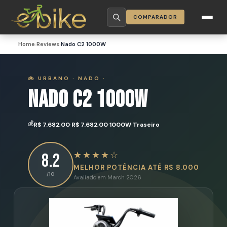
COMPARADOR
Home
›
Reviews
›
Nado C2 1000W
🚲 URBANO · NADO ·
Nado C2 1000W
·
·
·
💰
R$ 7.682,00
R$ 7.682,00
1000W
Traseiro
★★★★☆
8.2
MELHOR POTÊNCIA ATÉ R$ 8.000
/10
Avaliado em
March 2026