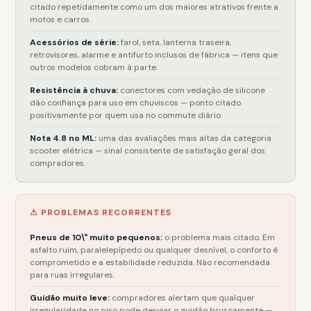
citado repetidamente como um dos maiores atrativos frente a
motos e carros.
Acessórios de série:
farol, seta, lanterna traseira,
retrovisores, alarme e antifurto inclusos de fábrica — itens que
outros modelos cobram à parte.
Resistência à chuva:
conectores com vedação de silicone
dão confiança para uso em chuviscos — ponto citado
positivamente por quem usa no commute diário.
Nota 4.8 no ML:
uma das avaliações mais altas da categoria
scooter elétrica — sinal consistente de satisfação geral dos
compradores.
⚠ PROBLEMAS RECORRENTES
Pneus de 10\" muito pequenos:
o problema mais citado. Em
asfalto ruim, paralelepípedo ou qualquer desnível, o conforto é
comprometido e a estabilidade reduzida. Não recomendada
para ruas irregulares.
Guidão muito leve:
compradores alertam que qualquer
irregularidade no piso pode desviar o guidão bruscamente —