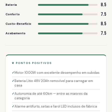
8.5
Bateria
7.5
Conforto
8.5
Custo-Benefício
7.5
Acabamento
❦ PONTOS POSITIVOS
Motor 1000W com excelente desempenho em subidas
Bateria Lítio 48V 20Ah removível para carregar em
casa
Autonomia de até 60km — entre as maiores da
categoria
Alarme antifurto, setas e farol LED inclusos de fábrica