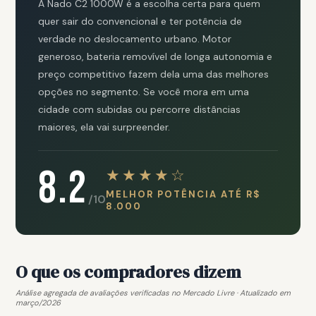
A Nado C2 1000W é a escolha certa para quem
quer sair do convencional e ter potência de
verdade no deslocamento urbano. Motor
generoso, bateria removível de longa autonomia e
preço competitivo fazem dela uma das melhores
opções no segmento. Se você mora em uma
cidade com subidas ou percorre distâncias
maiores, ela vai surpreender.
8.2
★★★★☆
MELHOR POTÊNCIA ATÉ R$
/10
8.000
O que os compradores dizem
Análise agregada de avaliações verificadas no Mercado Livre · Atualizado em
março/2026