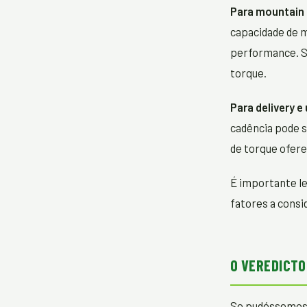
Para mountain b
capacidade de 
performance. S
torque.
Para delivery e
cadência pode s
de torque ofere
É importante l
fatores a consi
O VEREDICTO
Se pudéssemos r