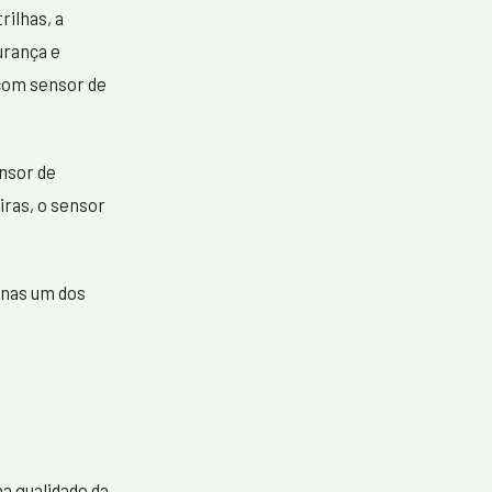
rilhas, a
urança e
 com sensor de
nsor de
iras, o sensor
enas um dos
a qualidade da