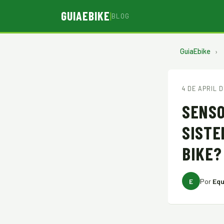
GUIAEBIKE
|
BLOG
GuiaEbike
›
4 DE APRIL 
SENSO
SISTE
BIKE?
E
Por
Equ