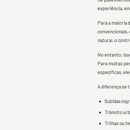
experiência, en
Para a maioria 
convencionais, 
natural, o cont
No entanto, iss
Para muitas pe
específicas, el
A diferença se 
Subidas íngr
Trânsito ur
Trilhas ou t