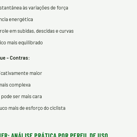
stantânea às variações de força
ncia energética
ole em subidas, descidas e curvas
sico mais equilibrado
ue - Contras:
ficativamente maior
mais complexa
pode ser mais cara
co mais de esforço do ciclista
ER: ANÁLISE PRÁTICA POR PERFIL DE USO