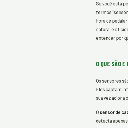
Se você está pe
termos "sensor 
hora de pedalar
natural e efici
entender por qu
O QUE SÃO E
Os sensores são
Eles captam in
sua vez aciona 
O
sensor de ca
detecta apenas 