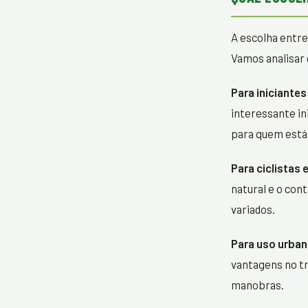
A escolha entre
Vamos analisar 
Para iniciante
interessante in
para quem está 
Para ciclistas 
natural e o con
variados.
Para uso urban
vantagens no tr
manobras.