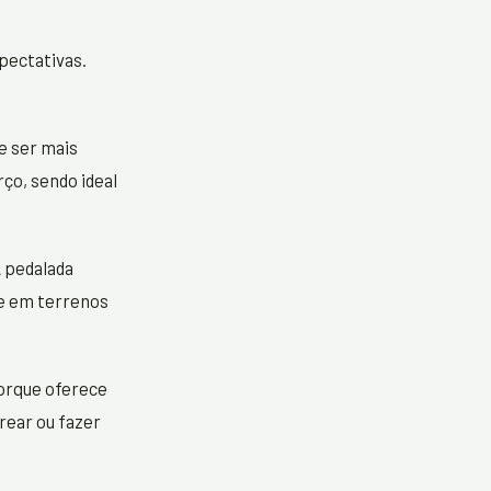
pectativas.
e ser mais
ço, sendo ideal
 pedalada
te em terrenos
orque oferece
rear ou fazer