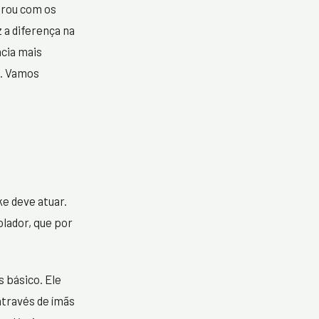
arou com os
 a diferença na
ncia mais
o. Vamos
e deve atuar.
lador, que por
 básico. Ele
através de ímãs