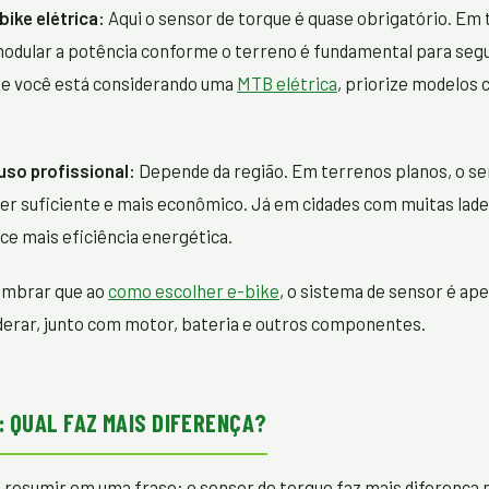
ike elétrica:
Aqui o sensor de torque é quase obrigatório. Em t
modular a potência conforme o terreno é fundamental para seg
e você está considerando uma
MTB elétrica
, priorize modelos
 uso profissional:
Depende da região. Em terrenos planos, o se
er suficiente e mais econômico. Já em cidades com muitas lade
ce mais eficiência energética.
embrar que ao
como escolher e-bike
, o sistema de sensor é ap
derar, junto com motor, bateria e outros componentes.
: QUAL FAZ MAIS DIFERENÇA?
esumir em uma frase: o sensor de torque faz mais diferença n