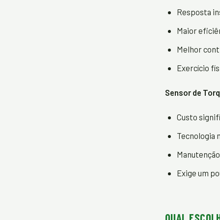
Resposta in
Maior eficiê
Melhor contr
Exercício fí
Sensor de Torq
Custo signi
Tecnologia 
Manutenção 
Exige um pou
QUAL ESCOLH