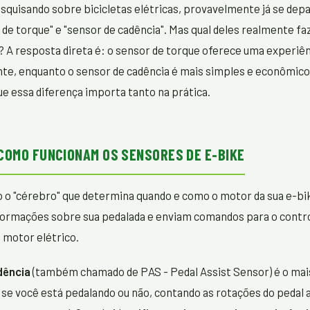
squisando sobre bicicletas elétricas, provavelmente já se dep
de torque" e "sensor de cadência". Mas qual deles realmente faz
? A resposta direta é: o sensor de torque oferece uma experiê
ente, enquanto o sensor de cadência é mais simples e econômic
e essa diferença importa tanto na prática.
 COMO FUNCIONAM OS SENSORES DE E-BIKE
 o "cérebro" que determina quando e como o motor da sua e-bik
formações sobre sua pedalada e enviam comandos para o contro
o motor elétrico.
dência
(também chamado de PAS - Pedal Assist Sensor) é o mais
se você está pedalando ou não, contando as rotações do pedal 