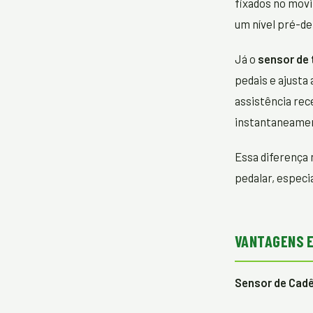
fixados no movi
um nível pré-de
Já o
sensor de 
pedais e ajusta
assistência rec
instantaneame
Essa diferença
pedalar, espec
VANTAGENS E
Sensor de Cadê