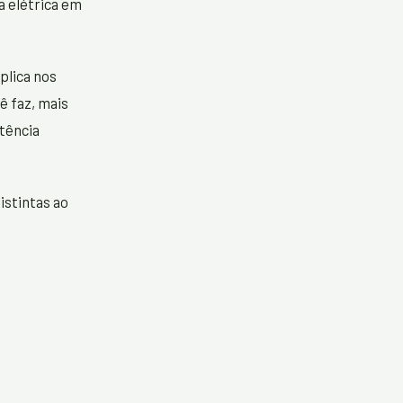
a elétrica em
plica nos
ê faz, mais
otência
istintas ao