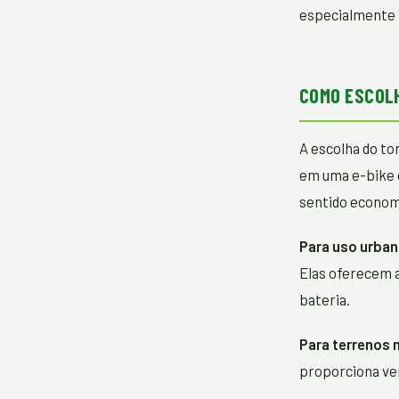
especialmente 
COMO ESCOLH
A escolha do to
em uma e-bike 
sentido econom
Para uso urban
Elas oferecem a
bateria.
Para terrenos 
proporciona ve