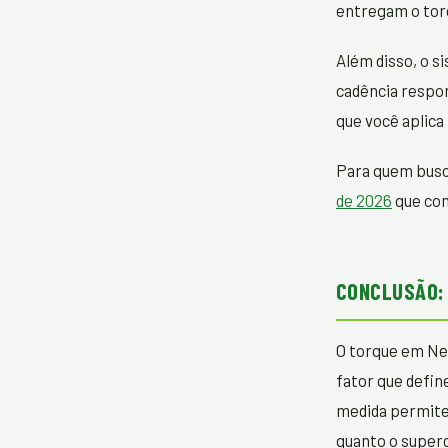
entregam o tor
Além disso, o s
cadência respon
que você aplica
Para quem busc
de 2026
que com
CONCLUSÃO: 
O torque em Ne
fator que defin
medida permite
quanto o super