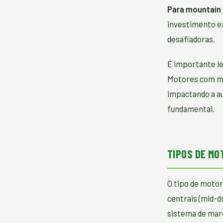
Para mountain 
investimento ex
desafiadoras.
É importante le
Motores com m
impactando a au
fundamental.
TIPOS DE MO
O tipo de moto
centrais (mid-
sistema de marc