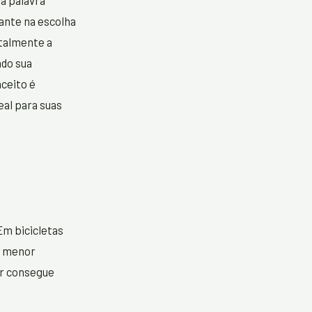
a palavra
ante na escolha
talmente a
ndo sua
nceito é
eal para suas
Em bicicletas
ou menor
or consegue