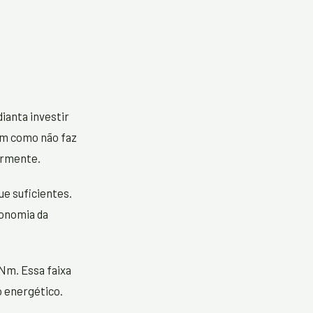
ianta investir
im como não faz
armente.
e suficientes.
tonomia da
Nm. Essa faixa
o energético.