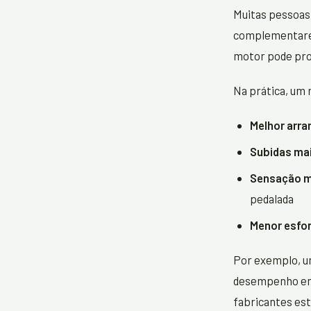
Muitas pessoas
complementares
motor pode prop
Na prática, um 
Melhor arra
Subidas mai
Sensação ma
pedalada
Menor esfor
Por exemplo, u
desempenho em 
fabricantes es