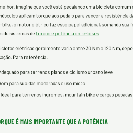
 melhor, imagine que você está pedalando uma bicicleta comum
úsculos aplicam torque aos pedais para vencer a resistência da
bike, o motor elétrico faz esse papel adicional, somando sua f
és de sistemas de
torque e potência em e-bikes
.
icletas elétricas geralmente varia entre 30 Nm e 120 Nm, dep
cação. Para referência:
dequado para terrenos planos e ciclismo urbano leve
om para subidas moderadas e uso misto
Ideal para terrenos íngremes, mountain bike e cargas pesadas
ORQUE É MAIS IMPORTANTE QUE A POTÊNCIA