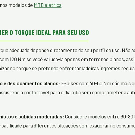
nos modelos de
MTB elétrica
.
ER O TORQUE IDEAL PARA SEU USO
rque adequado depende diretamente do seu perfil de uso. Não ad
com 120 Nm se você vai usá-la apenas em terrenos planos, ass
izar no torque se pretende enfrentar ladeiras íngremes regul
o e deslocamentos planos:
E-bikes com 40-60 Nm são mais qu
ssistência confortável para o dia a dia sem comprometer a au
mistos e subidas moderadas:
Considere modelos entre 60-80 
rsatilidade para diferentes situações sem exagerar no consum