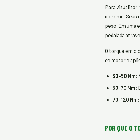
Para visualizar
íngreme. Seus m
peso. Em uma e-
pedalada atrav
O torque em bic
de motor e apli
30-50 Nm:
A
50-70 Nm:
B
70-120 Nm:
POR QUE O T