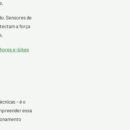
e.
do. Sensores de
tectam a força
e.
hores e-bikes
cnicas – é o
Compreender essa
sionamento