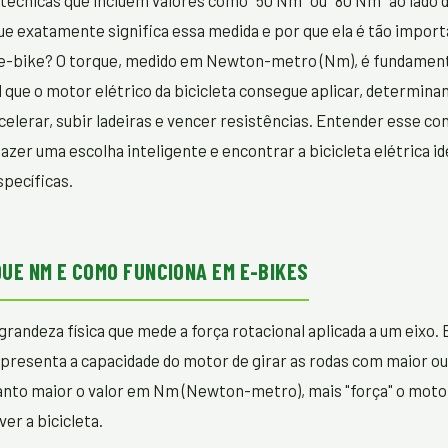
técnicas que incluem valores como "50 Nm" ou "80 Nm" ao lado d
ue exatamente significa essa medida e por que ela é tão import
 e-bike? O torque, medido em Newton-metro (Nm), é fundamen
l que o motor elétrico da bicicleta consegue aplicar, determina
celerar, subir ladeiras e vencer resistências. Entender esse co
azer uma escolha inteligente e encontrar a bicicleta elétrica id
pecíficas.
QUE NM E COMO FUNCIONA EM E-BIKES
grandeza física que mede a força rotacional aplicada a um eixo. 
representa a capacidade do motor de girar as rodas com maior 
uanto maior o valor em Nm (Newton-metro), mais "força" o mot
er a bicicleta.