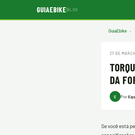
GUIAEBIKE
|
BLOG
GuiaEbike
›
27 DE MARCH
TORQU
DA FO
E
Por
Equ
Se você está pe