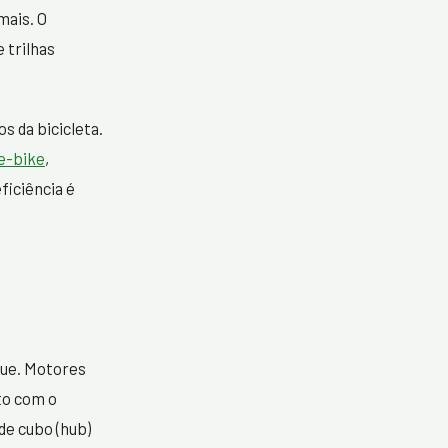
mais. O
 trilhas
 da bicicleta.
 e-bike
,
ficiência é
gue. Motores
to com o
de cubo (hub)