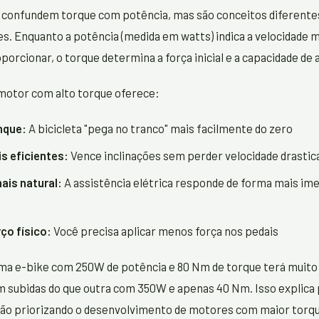
 confundem torque com potência, mas são conceitos diferente
. Enquanto a potência (medida em watts) indica a velocidade 
orcionar, o torque determina a força inicial e a capacidade de 
motor com alto torque oferece:
nque:
A bicicleta "pega no tranco" mais facilmente do zero
s eficientes:
Vence inclinações sem perder velocidade drasti
is natural:
A assistência elétrica responde de forma mais ime
ço físico:
Você precisa aplicar menos força nos pedais
ma e-bike com 250W de potência e 80 Nm de torque terá muito
subidas do que outra com 350W e apenas 40 Nm. Isso explica 
tão priorizando o desenvolvimento de motores com maior torqu