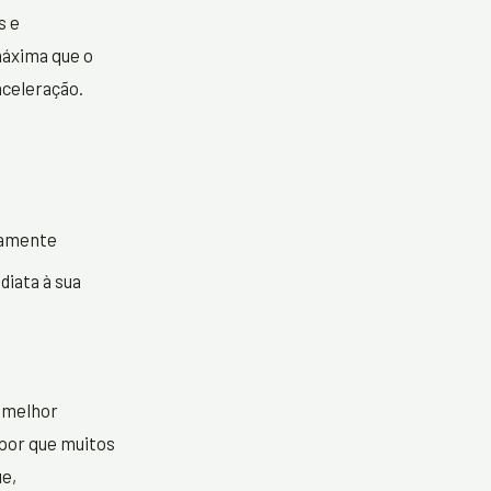
s e
máxima que o
aceleração.
camente
diata à sua
 melhor
por que muitos
e,