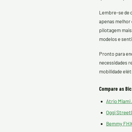
Lembre-se de q
apenas melhor 
pilotagem mais 
modelos e senti
Pronto para enc
necessidades re
mobilidade elétr
Compare as Bic
Atrio Miami
Oggi Street
Bemmy FHX0